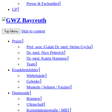
Presse & Fachartikel
GP
Skip to content
Top Menu
Praxis
Prof. asoc./Galati Dr. med. Stefan Gycha
Dr. med. Nico Petterich
Dr. med. Katrin Hammon
Team
Krank­heitsbilder
Wirbelsäule
Gelenke
Muskeln / Sehnen / Faszien
Diagnostik
Röntgen
Ultraschall
Kernspintomografie / MRT