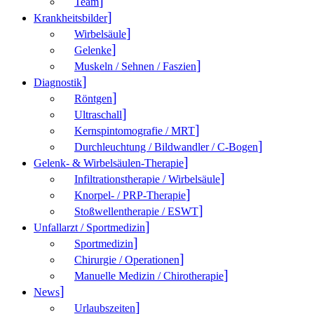
Team
Krank­heitsbilder
Wirbelsäule
Gelenke
Muskeln / Sehnen / Faszien
Diagnostik
Röntgen
Ultraschall
Kernspintomografie / MRT
Durchleuchtung / Bildwandler / C-Bogen
Gelenk- & Wirbelsäulen-Therapie
Infiltrationstherapie / Wirbelsäule
Knorpel- / PRP-Therapie
Stoßwellentherapie / ESWT
Unfallarzt / Sportmedizin
Sportmedizin
Chirurgie / Operationen
Manuelle Medizin / Chirotherapie
News
Urlaubszeiten