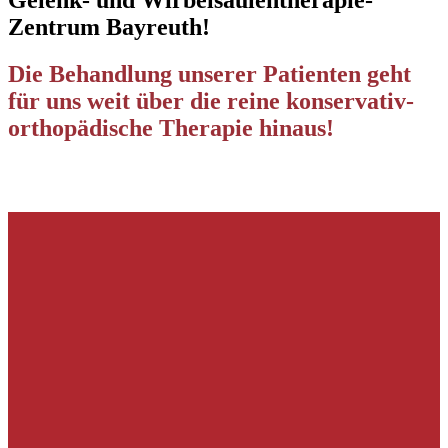
Gelenk- und Wirbelsäulentherapie-
Zentrum Bayreuth!
Die Behandlung unserer Patienten geht
für uns weit über die reine konservativ-
orthopädische Therapie hinaus!
Ärzte
Mit
Prof. asoc./Galati Dr. med. Stefan Gycha
,
Dr. med. Nico
Petterich
,
und Dr. med. Katrin Hammon
betreuen Sie sehr erfahrene
und kompetente Mediziner.
Infiltrationstherapie der Wirbelsäule