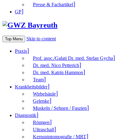
Presse & Fachartikel
GP
Skip to content
Top Menu
Praxis
Prof. asoc./Galati Dr. med. Stefan Gycha
Dr. med. Nico Petterich
Dr. med. Katrin Hammon
Team
Krank­heitsbilder
Wirbelsäule
Gelenke
Muskeln / Sehnen / Faszien
Diagnostik
Röntgen
Ultraschall
Kernspintomografie / MRT