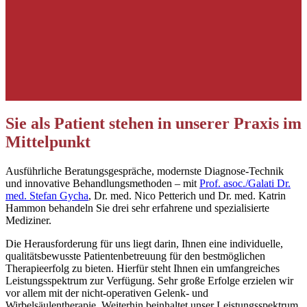
Ultraschall
Mit modernster Ultraschall-Diagnostik analysieren wir Blutgefäße,
innere Organe, Gelenke und Muskeln.
Sie als Patient stehen in unserer Praxis im
Mittelpunkt
Ausführliche Beratungsgespräche, modernste Diagnose-Technik
und innovative Behandlungsmethoden – mit
Prof. asoc./Galati Dr.
med. Stefan Gycha
, Dr. med. Nico Petterich und Dr. med. Katrin
Hammon behandeln Sie drei sehr erfahrene und spezialisierte
Mediziner.
Die Herausforderung für uns liegt darin, Ihnen eine individuelle,
qualitätsbewusste Patientenbetreuung für den bestmöglichen
Therapieerfolg zu bieten. Hierfür steht Ihnen ein umfangreiches
Leistungsspektrum zur Verfügung. Sehr große Erfolge erzielen wir
vor allem mit der nicht-operativen Gelenk- und
Wirbelsäulentherapie. Weiterhin beinhaltet unser Leistungsspektrum