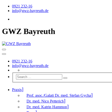
0921 232-16
info@gwz-bayreuth.de
GWZ Bayreuth
0921 232-16
info@gwz-bayreuth.de
Praxis
Prof. asoc./Galati Dr. med. Stefan Gycha
Dr. med. Nico Petterich
Dr. med. Katrin Hammon