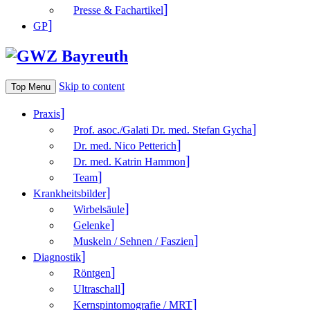
Presse & Fachartikel
GP
Skip to content
Top Menu
Praxis
Prof. asoc./Galati Dr. med. Stefan Gycha
Dr. med. Nico Petterich
Dr. med. Katrin Hammon
Team
Krank­heitsbilder
Wirbelsäule
Gelenke
Muskeln / Sehnen / Faszien
Diagnostik
Röntgen
Ultraschall
Kernspintomografie / MRT