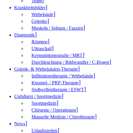
Team
Krank­heitsbilder
Wirbelsäule
Gelenke
Muskeln / Sehnen / Faszien
Diagnostik
Röntgen
Ultraschall
Kernspintomografie / MRT
Durchleuchtung / Bildwandler / C-Bogen
Gelenk- & Wirbelsäulen-Therapie
Infiltrationstherapie / Wirbelsäule
Knorpel- / PRP-Therapie
Stoßwellentherapie / ESWT
Unfallarzt / Sportmedizin
Sportmedizin
Chirurgie / Operationen
Manuelle Medizin / Chirotherapie
News
Urlaubszeiten