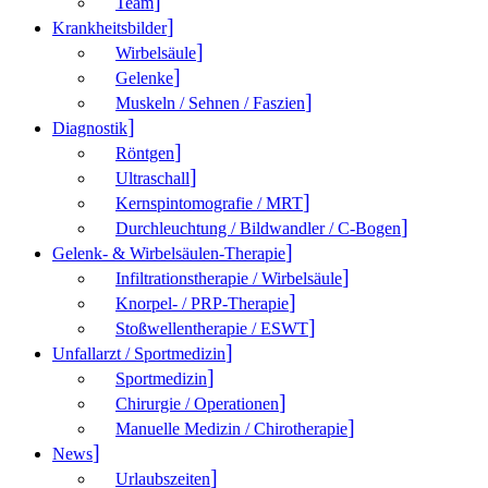
Team
Krank­heitsbilder
Wirbelsäule
Gelenke
Muskeln / Sehnen / Faszien
Diagnostik
Röntgen
Ultraschall
Kernspintomografie / MRT
Durchleuchtung / Bildwandler / C-Bogen
Gelenk- & Wirbelsäulen-Therapie
Infiltrationstherapie / Wirbelsäule
Knorpel- / PRP-Therapie
Stoßwellentherapie / ESWT
Unfallarzt / Sportmedizin
Sportmedizin
Chirurgie / Operationen
Manuelle Medizin / Chirotherapie
News
Urlaubszeiten