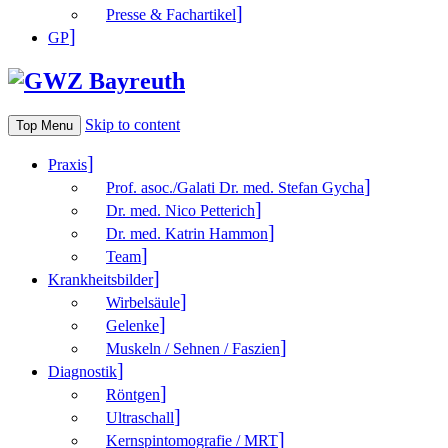
Presse & Fachartikel
GP
Skip to content
Top Menu
Praxis
Prof. asoc./Galati Dr. med. Stefan Gycha
Dr. med. Nico Petterich
Dr. med. Katrin Hammon
Team
Krank­heitsbilder
Wirbelsäule
Gelenke
Muskeln / Sehnen / Faszien
Diagnostik
Röntgen
Ultraschall
Kernspintomografie / MRT