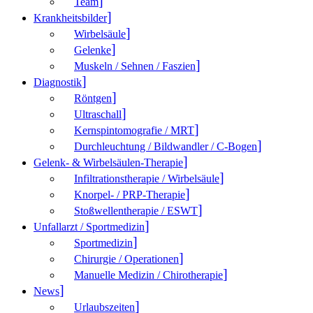
Team
Krank­heitsbilder
Wirbelsäule
Gelenke
Muskeln / Sehnen / Faszien
Diagnostik
Röntgen
Ultraschall
Kernspintomografie / MRT
Durchleuchtung / Bildwandler / C-Bogen
Gelenk- & Wirbelsäulen-Therapie
Infiltrationstherapie / Wirbelsäule
Knorpel- / PRP-Therapie
Stoßwellentherapie / ESWT
Unfallarzt / Sportmedizin
Sportmedizin
Chirurgie / Operationen
Manuelle Medizin / Chirotherapie
News
Urlaubszeiten