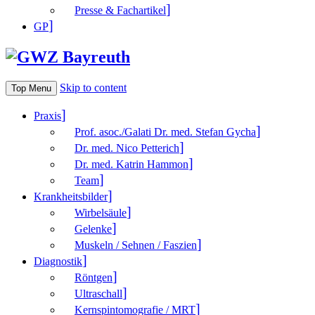
Presse & Fachartikel
GP
Skip to content
Top Menu
Praxis
Prof. asoc./Galati Dr. med. Stefan Gycha
Dr. med. Nico Petterich
Dr. med. Katrin Hammon
Team
Krank­heitsbilder
Wirbelsäule
Gelenke
Muskeln / Sehnen / Faszien
Diagnostik
Röntgen
Ultraschall
Kernspintomografie / MRT